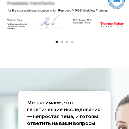
Бирюкова Арина
Олеговна
Заместитель руководителя
отдела геномной диагностики,
биолог
Проведение пробоподготовки,
Баркодирование и
секвенирование образцов ДНК.
Подготовка биоматериалов к
Мы понимаем, что
этапам исследования
генетические исследования
— непростая тема, и готовы
ответить на ваши вопросы