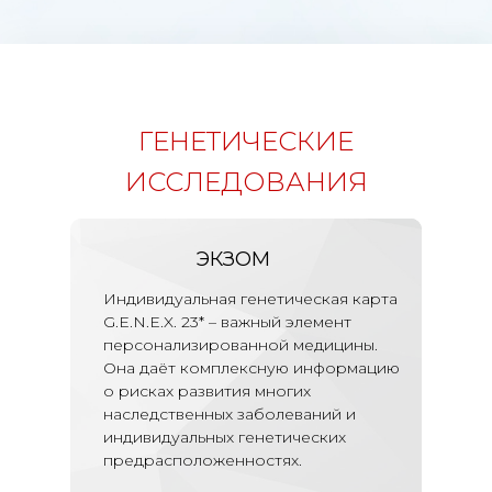
ГЕНЕТИЧЕСКИЕ
ИССЛЕДОВАНИЯ
ЭКЗОМ
Тест доступен в филиалах: Краснодар,
Тест доступен в филиалах: Краснодар,
ул. Московская 96, ул. Северная 357
ул. Московская 96, ул. Северная 357
Индивидуальная генетическая карта
G.E.N.E.X. 23* – важный элемент
персонализированной медицины.
Она даёт комплексную информацию
о рисках развития многих
наследственных заболеваний и
индивидуальных генетических
предрасположенностях.