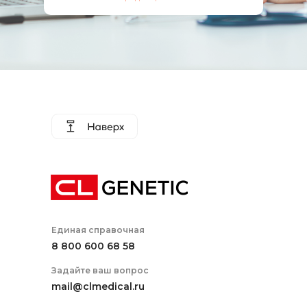
Зеленская
Ангелина
Андреевна
Биолог
Единая справочная
Подготовка выделенной ДНК
8 800 600 68 58
для секвенирования
Задайте ваш вопрос
Гибридизация и очистка ПЦР
mail@clmedical.ru
нуклеиновых кислот