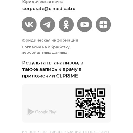
Юридическая почта
corporate@clmedical.ru
Юридическая информация
Согласие на обработку
персональных данных
Перова Маргарита
Результаты анализов, а
также запись к врачу в
Юрьевна
приложении CLPRIME
врач-генетик, гематолог,
интерпретатор данных NGS,
к.м.н., член Ассоциации
медицинских генетиков, член
Российского общества
медицинских генетиков
Медико-генетическое
ИМЕЮТСЯ ПРОТИВОПОКАЗАНИЯ. НЕОБХОДИМО